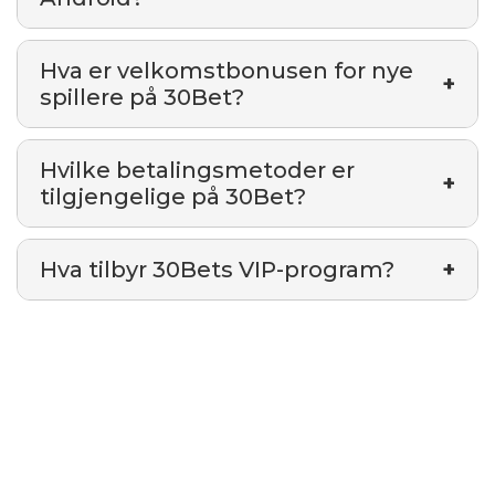
eller nettbrett.
Nei, 30Bet har ikke en egen app for iOS eller
Android, men deres mobiloptimaliserte
Hva er velkomstbonusen for nye
nettside kompenserer for dette.
spillere på 30Bet?
Nye spillere på 30Bet kan dra nytte av en
velkomstbonus på opptil 3 400 NOK.
Hvilke betalingsmetoder er
tilgjengelige på 30Bet?
Tilgjengelige betalingsmetoder inkluderer
Visa, Mastercard, Skrill, Neteller, Paysafecard
Hva tilbyr 30Bets VIP-program?
og Bitcoin.
VIP-programmet tilbyr fordeler som raskere
uttak, eksklusive belønninger og tilpassede
VIP-arrangementer.
30Bet Bonuser
30Bet
30Bet Spill
lojalitetsprogram
30Bet-app
30Bet Uttak
30Bet Innlogging